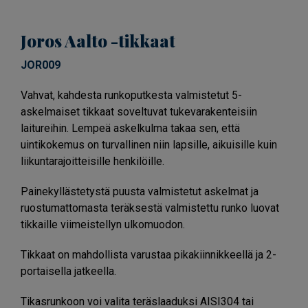
Joros Aalto -tikkaat
JOR009
Vahvat, kahdesta runkoputkesta valmistetut 5-
askelmaiset tikkaat soveltuvat tukevarakenteisiin
laitureihin. Lempeä askelkulma takaa sen, että
uintikokemus on turvallinen niin lapsille, aikuisille kuin
liikuntarajoitteisille henkilöille.
Painekyllästetystä puusta valmistetut askelmat ja
ruostumattomasta teräksestä valmistettu runko luovat
tikkaille viimeistellyn ulkomuodon.
Tikkaat on mahdollista varustaa pikakiinnikkeellä ja 2-
portaisella jatkeella.
Tikasrunkoon voi valita teräslaaduksi AISI304 tai