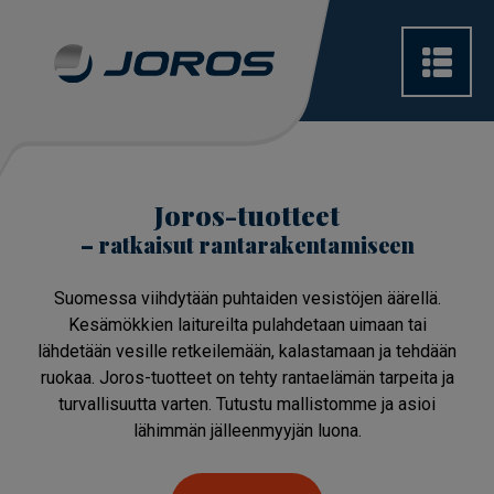
Joros-tuotteet
– ratkaisut rantarakentamiseen
Suomessa viihdytään puhtaiden vesistöjen äärellä.
Kesämökkien laitureilta pulahdetaan uimaan tai
lähdetään vesille retkeilemään, kalastamaan ja tehdään
ruokaa. Joros-tuotteet on tehty rantaelämän tarpeita ja
turvallisuutta varten. Tutustu mallistomme ja asioi
lähimmän jälleenmyyjän luona.