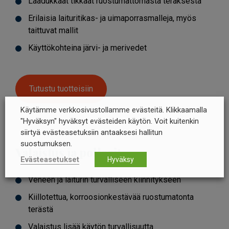
Laadukkaat tikkaat ruostumattomasta teräksestä
Erilaisia laituritikas- ja uimaporrasmalleja, myös
taittuvat mallit
Käyttökohteina järvi- ja merivedet
Tutustu tuotteisiin
Käytämme verkkosivustollamme evästeitä. Klikkaamalla
"Hyväksyn" hyväksyt evästeiden käytön. Voit kuitenkin
siirtyä evästeasetuksiin antaaksesi hallitun
suostumuksen.
Valaistus ja pollarit
Evästeasetukset
Hyväksy
Veneen ja laiturin turvalliseen kiinnitykseen
Kiillotettua, korroosionkestävää ruostumatonta
terästä
Valaistus lisää käytön turvallisuutta