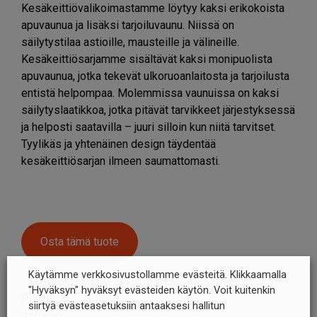
Kesäkeittiövalikoimastamme löytyy kaksi erikokoista
apuvaunua ja lisäksi tarjoiluvaunu. Niissä on
säilytystilaa astioille, mausteille ja välineille.
Kesäkeittiösarjamme sisältävät kaksi monipuolista
apuvaunua, jotka tekevät ulkoruoanlaitosta ja tarjoilusta
entistä helpompaa. Molemmissa vaunuissa on kaksi
säilytyslaatikkoa, jotka pitävät tarvikkeet järjestyksessä
ja helposti saatavilla – juuri silloin kun niitä tarvitset.
Tyylikäs ja yhtenäinen design täydentää
kesäkeittiösarjan ilmeen saumattomasti.
Osta tämä tuote
Käytämme verkkosivustollamme evästeitä. Klikkaamalla
"Hyväksyn" hyväksyt evästeiden käytön. Voit kuitenkin
Pituus
siirtyä evästeasetuksiin antaaksesi hallitun
710 mm