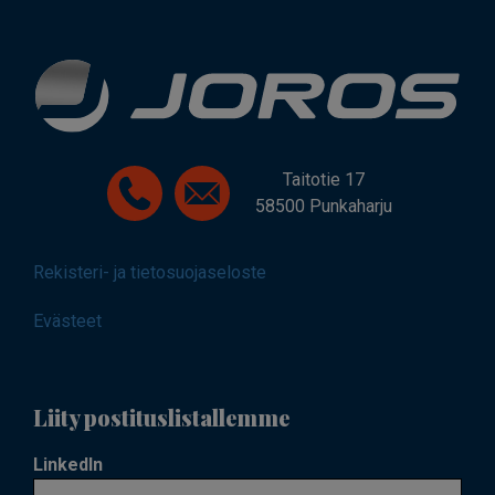
Taitotie 17
58500 Punkaharju
Rekisteri- ja tietosuojaseloste
Evästeet
Liity postituslistallemme
LinkedIn