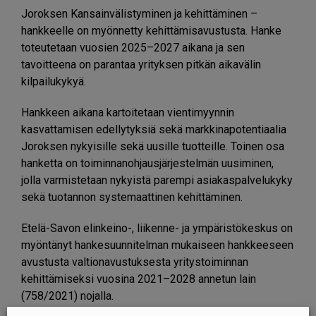
Joroksen Kansainvälistyminen ja kehittäminen –
hankkeelle on myönnetty kehittämisavustusta. Hanke
toteutetaan vuosien 2025–2027 aikana ja sen
tavoitteena on parantaa yrityksen pitkän aikavälin
kilpailukykyä.
Hankkeen aikana kartoitetaan vientimyynnin
kasvattamisen edellytyksiä sekä markkinapotentiaalia
Joroksen nykyisille sekä uusille tuotteille. Toinen osa
hanketta on toiminnanohjausjärjestelmän uusiminen,
jolla varmistetaan nykyistä parempi asiakaspalvelukyky
sekä tuotannon systemaattinen kehittäminen.
Etelä-Savon elinkeino-, liikenne- ja ympäristökeskus on
myöntänyt hankesuunnitelman mukaiseen hankkeeseen
avustusta valtionavustuksesta yritystoiminnan
kehittämiseksi vuosina 2021–2028 annetun lain
(758/2021) nojalla.