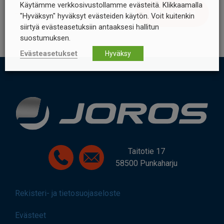
Käytämme verkkosivustollamme evästeitä. Klikkaamalla
Kaikki uutiset
"Hyväksyn" hyväksyt evästeiden käytön. Voit kuitenkin
siirtyä evästeasetuksiin antaaksesi hallitun
suostumuksen.
Evästeasetukset
Hyväksy
Taitotie 17
58500 Punkaharju
Rekisteri- ja tietosuojaseloste
Evästeet